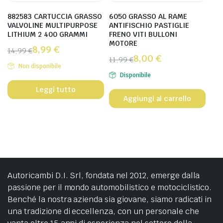
882583 CARTUCCIA GRASSO
6050 GRASSO AL RAME
VALVOLINE MULTIPURPOSE
ANTIFISCHIO PASTIGLIE
LITHIUM 2 400 GRAMMI
FRENO VITI BULLONI
MOTORE
8,99
€
14,99
€
8,00
€
11,99
€
Non disponibile
Disponibile
Leggi tutto
Aggiungi al carrello
Autoricambi D.I. Srl, fondata nel 2012, emerge dalla
passione per il mondo automobilistico e motociclistico.
Benché la nostra azienda sia giovane, siamo radicati in
una tradizione di eccellenza, con un personale che