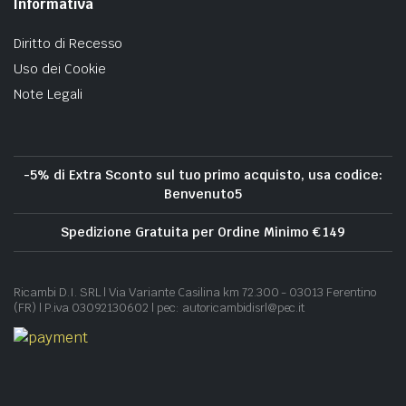
Informativa
Diritto di Recesso
Uso dei Cookie
Note Legali
-5% di Extra Sconto sul tuo primo acquisto, usa codice:
Benvenuto5
Spedizione Gratuita per Ordine Minimo € 149
Ricambi D.I. SRL | Via Variante Casilina km 72.300 - 03013 Ferentino
(FR) | P.iva 03092130602 | pec: autoricambidisrl@pec.it