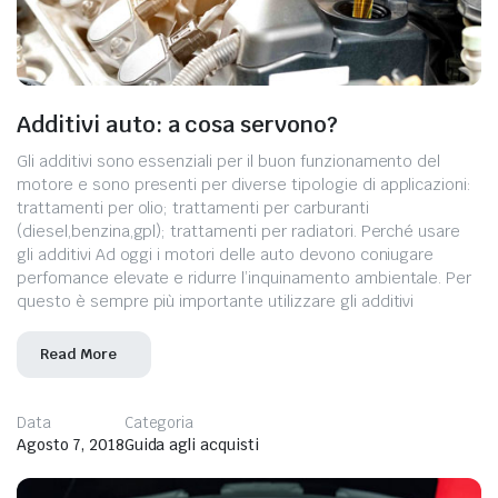
Additivi auto: a cosa servono?
Gli additivi sono essenziali per il buon funzionamento del
motore e sono presenti per diverse tipologie di applicazioni:
trattamenti per olio; trattamenti per carburanti
(diesel,benzina,gpl); trattamenti per radiatori. Perché usare
gli additivi Ad oggi i motori delle auto devono coniugare
perfomance elevate e ridurre l’inquinamento ambientale. Per
questo è sempre più importante utilizzare gli additivi
Read More
Data
Categoria
Agosto 7, 2018
Guida agli acquisti