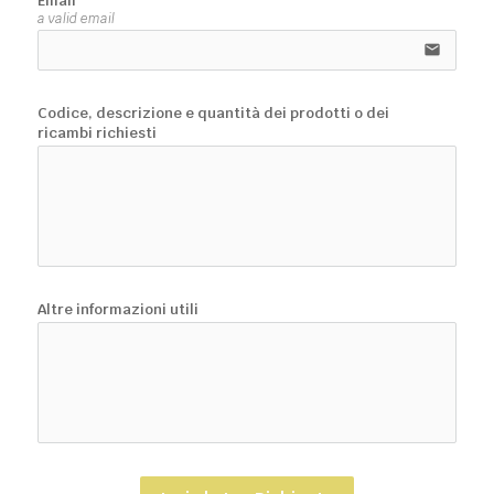
Email
a valid email
email
Codice, descrizione e quantità dei prodotti o dei
ricambi richiesti
Altre informazioni utili