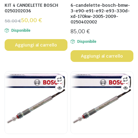
KIT 4 CANDELETTE BOSCH
6-candelette-bosch-bmw-
0250202036
3-e90-e91-e92-e93-330d-
xd-170kw-2005-2009-
50,00
€
58,00
€
0250402002
85,00
€
Disponibile
Disponibile
Aggiungi al carrello
Aggiungi al carrello