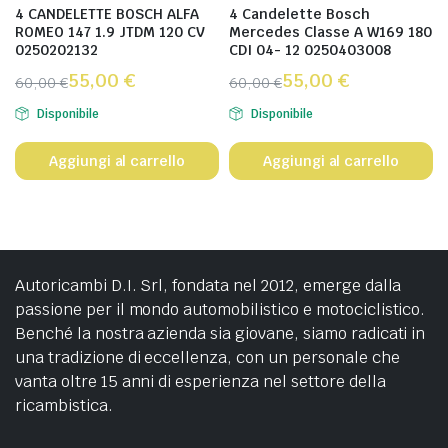
4 CANDELETTE BOSCH ALFA
4 Candelette Bosch
ROMEO 147 1.9 JTDM 120 CV
Mercedes Classe A W169 180
0250202132
CDI 04- 12 0250403008
55,00
€
55,00
€
60,00
€
60,00
€
Disponibile
Disponibile
Aggiungi al carrello
Aggiungi al carrello
Autoricambi D.I. Srl, fondata nel 2012, emerge dalla
passione per il mondo automobilistico e motociclistico.
Benché la nostra azienda sia giovane, siamo radicati in
una tradizione di eccellenza, con un personale che
vanta oltre 15 anni di esperienza nel settore della
ricambistica.