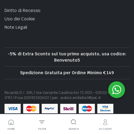
Diritto di Recesso
Uso dei Cookie
Note Legali
-5% di Extra Sconto sul tuo primo acquisto, usa codice:
Benvenuto5
Spedizione Gratuita per Ordine Minimo € 149
Ricambi D.I. SRL | Via Variante Casilina km 72.300 - 03013 Ferentino
(FR) | P.iva 03092130602 | pec: autoricambidisrl@pec.it
HOME
FILTER
SEARCH
ACCOUNT