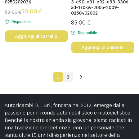
0250202036
3-e90-e91-e92-e93-330d-
xd-170kw-2005-2009-
50,00
€
58,00
€
0250402002
85,00
€
Disponibile
Disponibile
Aggiungi al carrello
Aggiungi al carrello
1
2
Autoricambi D.I. Srl, fondata nel 2012, emerge dalla
passione per il mondo automobilistico e motociclistico.
Benché la nostra azienda sia giovane, siamo radicati in
una tradizione di eccellenza, con un personale che
vanta oltre 15 anni di esperienza nel settore della