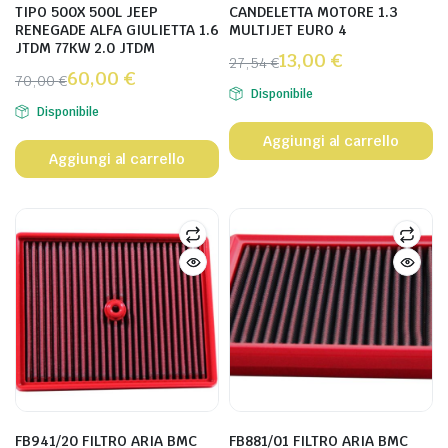
TIPO 500X 500L JEEP
CANDELETTA MOTORE 1.3
RENEGADE ALFA GIULIETTA 1.6
MULTIJET EURO 4
JTDM 77KW 2.0 JTDM
13,00
€
27,54
€
60,00
€
70,00
€
Disponibile
Disponibile
Aggiungi al carrello
Aggiungi al carrello
FB941/20 FILTRO ARIA BMC
FB881/01 FILTRO ARIA BMC