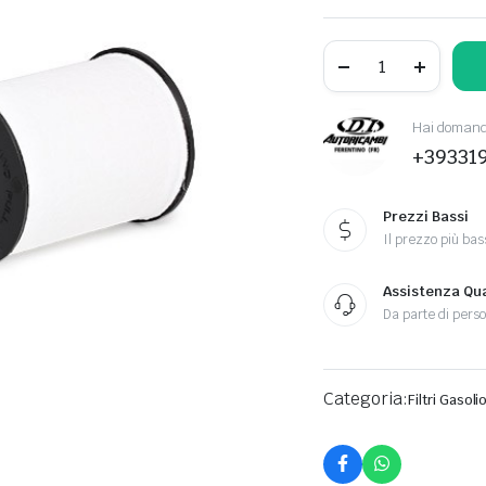
Hai domande
+39331
Prezzi Bassi
Il prezzo più bas
Assistenza Qua
Da parte di perso
Categoria:
Filtri Gasoli