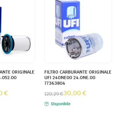
ANTE ORIGINALE
FILTRO CARBURANTE ORIGINALE
6.052.00
UFI 24ONE00 24.ONE.00
77363804
00
€
30,00
€
120,29
€
Disponibile