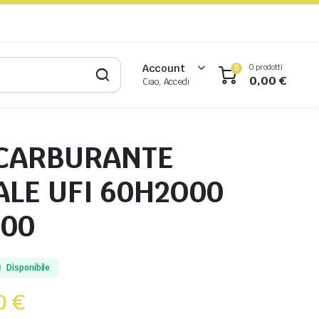
0 prodotti
Account
0
0,00
€
Ciao, Accedi
 CARBURANTE
ALE UFI 60H2O00
.00
Disponibile
0
€