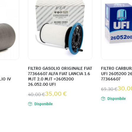
FILTRO GASOLIO ORIGINALE FIAT
FILTRO CARBUR
O
77366607 ALFA FIAT LANCIA 1.6
UFI 2605200 2
IO IV
MJT 2.0 MJT =2605200
77366607
26.052.00 UFI
30,
69,30
€
35,00
€
40,00
€
Disponibile
Disponibile