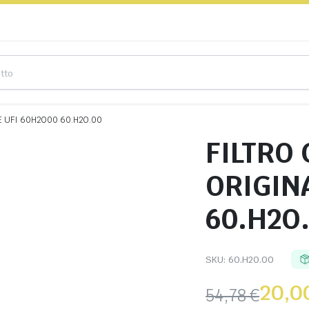
E UFI 60H2O00 60.H2O.00
FILTRO
ORIGIN
60.H2O
SKU:
60.H2O.00
20,0
54,78
€