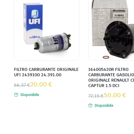
FILTRO CARBURANTE ORIGINALE
164005420R FILTRO
UFI 2439100 24.391.00
CARBURANTE GASOLI
ORIGINALE RENAULT CL
20,00
€
66,37
€
CAPTUR 1.5 DCI
50,00
€
Disponibile
72,15
€
Disponibile