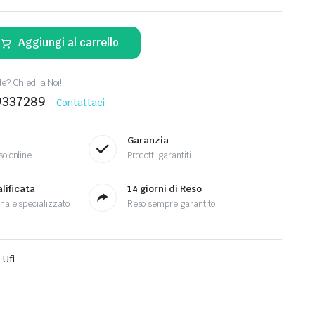
Aggiungi al carrello
? Chiedi a Noi!
9337289
Contattaci
Garanzia
so online
Prodotti garantiti
lificata
14 giorni di Reso
nale specializzato
Reso sempre garantito
o Ufi