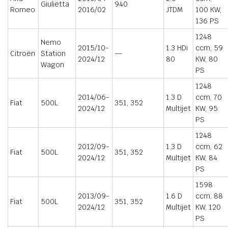
Giulietta
940
Romeo
2016/02
JTDM
100 KW,
136 PS
1248
Nemo
2015/10-
1.3 HDi
ccm, 59
Citroën
Station
—
2024/12
80
KW, 80
Wagon
PS
1248
2014/06-
1.3 D
ccm, 70
Fiat
500L
351, 352
2024/12
Multijet
KW, 95
PS
1248
2012/09-
1.3 D
ccm, 62
Fiat
500L
351, 352
2024/12
Multijet
KW, 84
PS
1598
2013/09-
1.6 D
ccm, 88
Fiat
500L
351, 352
2024/12
Multijet
KW, 120
PS