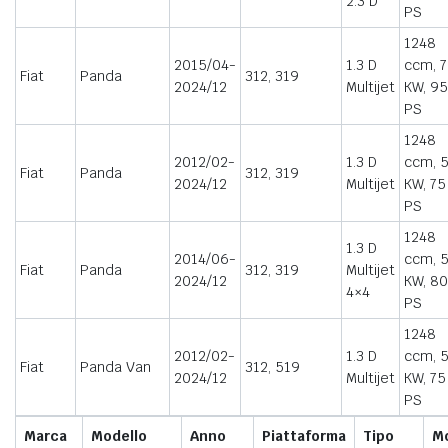
2.3 D
PS
1248
2015/04-
1.3 D
ccm, 
Fiat
Panda
312, 319
2024/12
Multijet
KW, 95
PS
1248
2012/02-
1.3 D
ccm, 
Fiat
Panda
312, 319
2024/12
Multijet
KW, 75
PS
1248
1.3 D
2014/06-
ccm, 
Fiat
Panda
312, 319
Multijet
2024/12
KW, 80
4×4
PS
1248
2012/02-
1.3 D
ccm, 
Fiat
Panda Van
312, 519
2024/12
Multijet
KW, 75
PS
Marca
Modello
Anno
Piattaforma
Tipo
M