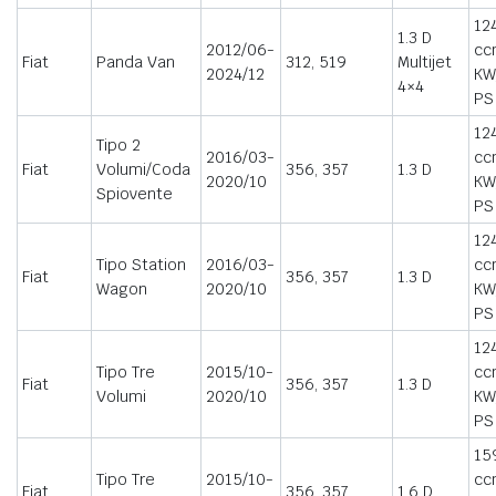
12
1.3 D
2012/06-
cc
Fiat
Panda Van
312, 519
Multijet
2024/12
KW
4×4
PS
12
Tipo 2
2016/03-
cc
Fiat
Volumi/Coda
356, 357
1.3 D
2020/10
KW
Spiovente
PS
12
Tipo Station
2016/03-
cc
Fiat
356, 357
1.3 D
Wagon
2020/10
KW
PS
12
Tipo Tre
2015/10-
cc
Fiat
356, 357
1.3 D
Volumi
2020/10
KW
PS
15
Tipo Tre
2015/10-
cc
Fiat
356, 357
1.6 D