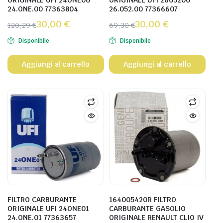
ORIGINALE UFI 24ONE00
ORIGINALE UFI 2605200
24.ONE.00 77363804
26.052.00 77366607
30,00
€
30,00
€
120,29
€
69,30
€
Disponibile
Disponibile
Aggiungi al carrello
Aggiungi al carrello
FILTRO CARBURANTE
164005420R FILTRO
ORIGINALE UFI 24ONE01
CARBURANTE GASOLIO
24.ONE.01 77363657
ORIGINALE RENAULT CLIO IV