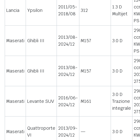
12
2011/05-
1.3 D
cc
Lancia
Ypsilon
312
2018/08
Multijet
KW
PS
29
2013/08-
cc
Maserati
Ghibli III
M157
3.0 D
2024/12
KW
PS
29
2013/08-
cc
Maserati
Ghibli III
M157
3.0 D
2024/12
20
27
29
3.0 D
2016/06-
cc
Maserati
Levante SUV
M161
Trazione
2024/12
20
integrale
27
29
Quattroporte
2013/09-
cc
Maserati
—
3.0 D
VI
2024/12
KW