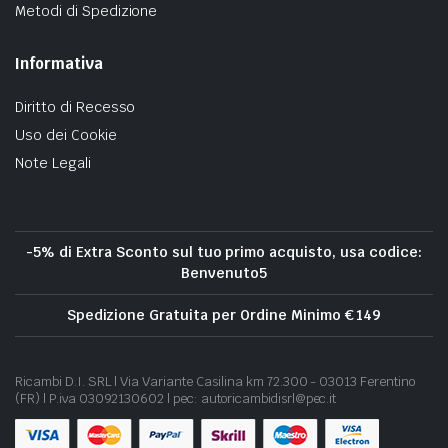
Metodi di Spedizione
Informativa
Diritto di Recesso
Uso dei Cookie
Note Legali
-5% di Extra Sconto sul tuo primo acquisto, usa codice:
Benvenuto5
Spedizione Gratuita per Ordine Minimo € 149
Ricambi D.I. SRL | Via Variante Casilina km 72.300 - 03013 Ferentino
(FR) | P.iva 03092130602 | pec: autoricambidisrl@pec.it