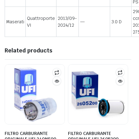
PS
29
Quattroporte
2013/09-
cc
Maserati
—
3.0 D
VI
2024/12
20
27
Related products
FILTRO CARBURANTE
FILTRO CARBURANTE