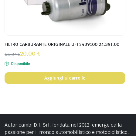
FILTRO CARBURANTE ORIGINALE UFI 2439100 24.391.00
20,00
€
66,37
€
Disponibile
Aggiungi al carrello
Autoricambi D.I. Srl, fondata nel 2012, emerge dalla
passione per il mondo automobilistico e motociclistico.