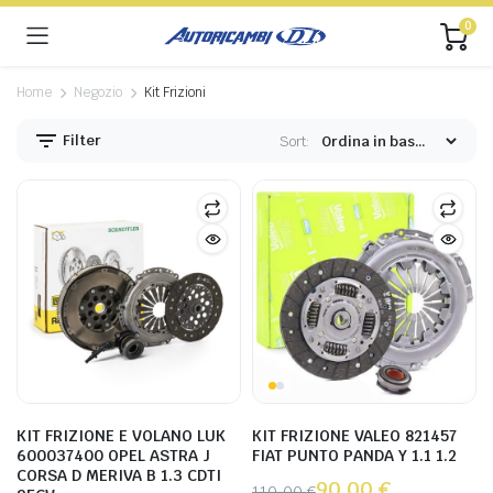
0
Home
Negozio
Kit Frizioni
Filter
Sort:
KIT FRIZIONE E VOLANO LUK
KIT FRIZIONE VALEO 821457
600037400 OPEL ASTRA J
FIAT PUNTO PANDA Y 1.1 1.2
CORSA D MERIVA B 1.3 CDTI
90,00
€
110,00
€