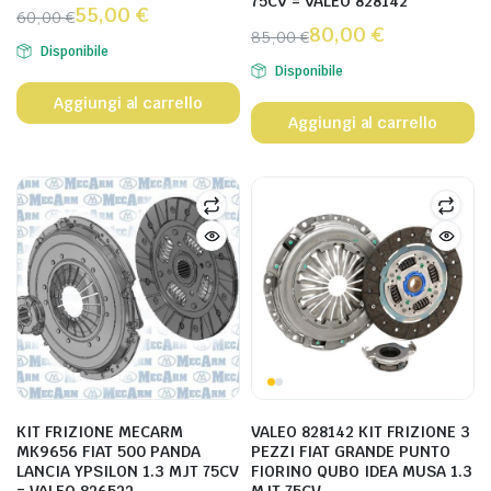
75CV = VALEO 828142
55,00
€
60,00
€
80,00
€
85,00
€
Disponibile
Disponibile
Aggiungi al carrello
Aggiungi al carrello
KIT FRIZIONE MECARM
VALEO 828142 KIT FRIZIONE 3
MK9656 FIAT 500 PANDA
PEZZI FIAT GRANDE PUNTO
LANCIA YPSILON 1.3 MJT 75CV
FIORINO QUBO IDEA MUSA 1.3