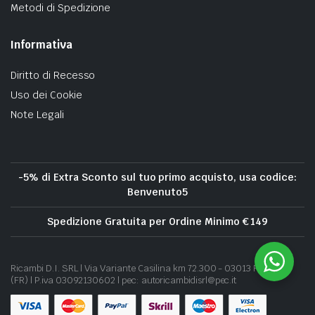
Metodi di Spedizione
Informativa
Diritto di Recesso
Uso dei Cookie
Note Legali
-5% di Extra Sconto sul tuo primo acquisto, usa codice:
Benvenuto5
Spedizione Gratuita per Ordine Minimo € 149
Ricambi D.I. SRL | Via Variante Casilina km 72.300 - 03013 Ferentino
(FR) | P.iva 03092130602 | pec: autoricambidisrl@pec.it