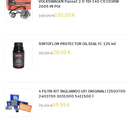
VOLKSWAGEN Passat 2.0 TDI 140 CV 103KW
2005 IN POI
130,00
€
145,00
€
SINTOFLON PROTECTOR OILSEAL Fl. 125 ml
28,00
€
30,00
€
4 FILTRI KIT TAGLIANDO UFI ORIGINALI (2503700
2402700 3031000 5411500 )
69,99
€
75,00
€