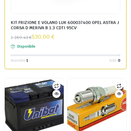
KIT FRIZIONE E VOLANO LUK 600037400 OPEL ASTRA J
CORSA D MERIVA B 1.3 CDTI 95CV
530,00
€
1.269,43
€
Disponibile
Available:
1
Sold:
0