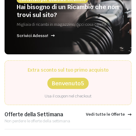
Hai bisogno di un Ricambio che non
trovi sul sito?
Migliaia di ricambi in magazzino, dicci cosa cerchi!
Scrivici Adesso!
Extra sconto sul tuo primo acquisto
Benvenuto5
Usa il coupon nel checkout
Offerte della Settimana
Vedi tutte le Offerte
Non perdere le offerte della settimana