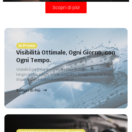
Scopri di più!
In Promo
Visibilità Ottimale, Ogni Giorno, con
Ogni Tempo.
Visibilità perfetta in ogni condizione meteo con le spazzole
tergicristallo Bosch, Valeo e Qparts. Scegli il top dei brand
disponibili nel nostro e-commerce!
Scopri di Più
Contattaci per Qualsiasi Ricambio