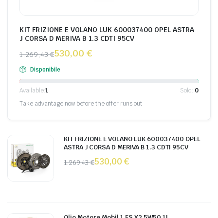
KIT FRIZIONE E VOLANO LUK 600037400 OPEL ASTRA
J CORSA D MERIVA B 1.3 CDTI 95CV
530,00
€
1.269,43
€
Disponibile
Available:
1
Sold:
0
Take advantage now before the offer runs out
KIT FRIZIONE E VOLANO LUK 600037400 OPEL
ASTRA J CORSA D MERIVA B 1.3 CDTI 95CV
530,00
€
1.269,43
€
Olio Motore Mobil 1 FS X2 5W50 1L