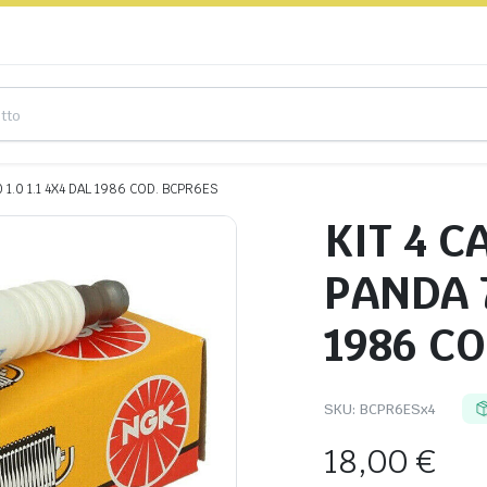
 1.0 1.1 4X4 DAL 1986 COD. BCPR6ES
KIT 4 C
PANDA 7
1986 C
SKU:
BCPR6ESx4
18,00
€