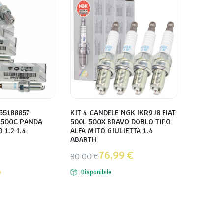
55188857
KIT 4 CANDELE NGK IKR9J8 FIAT
T 500C PANDA
500L 500X BRAVO DOBLO TIPO
 1.2 1.4
ALFA MITO GIULIETTA 1.4
ABARTH
76,99
€
80,00
€
e
Disponibile