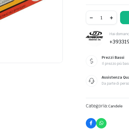
Hai domande
+39331
Prezzi Bassi
Il prezzo più bas
Assistenza Qua
Da parte di perso
Categoria:
Candele