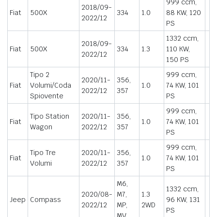
999 ccm,
2018/09-
Fiat
500X
334
1.0
88 KW, 120
2022/12
PS
1332 ccm,
2018/09-
Fiat
500X
334
1.3
110 KW,
2022/12
150 PS
Tipo 2
999 ccm,
2020/11-
356,
Fiat
Volumi/Coda
1.0
74 KW, 101
2022/12
357
Spiovente
PS
999 ccm,
Tipo Station
2020/11-
356,
Fiat
1.0
74 KW, 101
Wagon
2022/12
357
PS
999 ccm,
Tipo Tre
2020/11-
356,
Fiat
1.0
74 KW, 101
Volumi
2022/12
357
PS
M6,
1332 ccm,
2020/08-
M7,
1.3
Jeep
Compass
96 KW, 131
2022/12
MP,
2WD
PS
MV