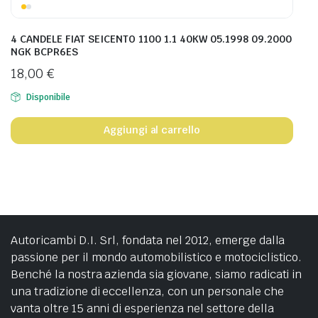
4 CANDELE FIAT SEICENTO 1100 1.1 40KW 05.1998 09.2000
NGK BCPR6ES
18,00
€
Disponibile
Aggiungi al carrello
Autoricambi D.I. Srl, fondata nel 2012, emerge dalla
passione per il mondo automobilistico e motociclistico.
Benché la nostra azienda sia giovane, siamo radicati in
una tradizione di eccellenza, con un personale che
vanta oltre 15 anni di esperienza nel settore della