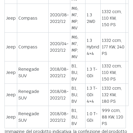
M6,
1332 ccm,
2020/08-
M7,
1.3
Jeep
Compass
110 KW,
2022/12
MP,
2WD
150 PS
MV
M6,
1.3
1332 ccm,
2020/04-
M7,
Jeep
Compass
Hybrid
177 KW, 240
2022/12
MP,
4×4
PS
MV
B1,
1332 ccm,
Renegade
2018/08-
1.3 T-
Jeep
BU,
110 KW,
SUV
2022/12
GDi
BV
150 PS
B1,
1.3 T-
1332 ccm,
Renegade
2018/08-
Jeep
BU,
GDi
132 KW,
SUV
2022/12
BV
4×4
180 PS
B1,
999 ccm,
Renegade
2018/08-
1.0 T-
Jeep
BU,
88 KW, 120
SUV
2022/12
GDi
BV
PS
Immagine del prodotto indicativa ,la confezione del prodotto