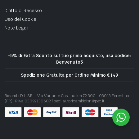
Diritto di Recesso
Uso dei Cookie
Note Legali
-5% di Extra Sconto sul tuo primo acquisto, usa codice:
Benvenuto5
Spedizione Gratuita per Ordine Minimo € 149
Ricambi D.I. SRL | Via Variante Casilina km 72.300 - 03013 Ferentino
(FR) | P.iva 03092130602 | pec: autoricambidisrl@pec.it