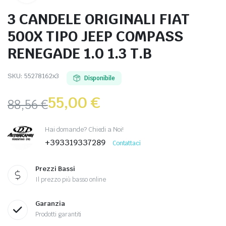
3 CANDELE ORIGINALI FIAT
500X TIPO JEEP COMPASS
RENEGADE 1.0 1.3 T.B
SKU:
55278162x3
Disponibile
55,00
€
88,56
€
Hai domande? Chiedi a Noi!
+393319337289
Contattaci
Prezzi Bassi
Il prezzo più basso online
Garanzia
Prodotti garantiti