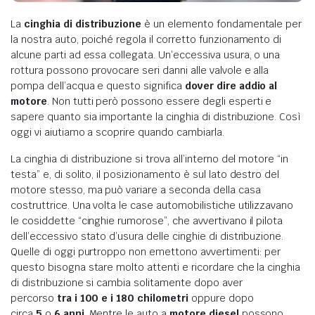
La
cinghia di distribuzione
è un elemento fondamentale per
la nostra auto, poiché regola il corretto funzionamento di
alcune parti ad essa collegata. Un’eccessiva usura, o una
rottura possono provocare seri danni alle valvole e alla
pompa dell’acqua e questo significa
dover dire addio al
motore
. Non tutti però possono essere degli esperti e
sapere quanto sia importante la cinghia di distribuzione. Così
oggi vi aiutiamo a scoprire quando cambiarla.
La cinghia di distribuzione si trova all’interno del motore “in
testa” e, di solito, il posizionamento è sul lato destro del
motore stesso, ma può variare a seconda della casa
costruttrice. Una volta le case automobilistiche utilizzavano
le cosiddette “cinghie rumorose”, che avvertivano il pilota
dell’eccessivo stato d’usura delle cinghie di distribuzione.
Quelle di oggi purtroppo non emettono avvertimenti: per
questo bisogna stare molto attenti e ricordare che la cinghia
di distribuzione si cambia solitamente dopo aver
percorso
tra i 100 e i 180 chilometri
oppure dopo
circa
5
o
6 anni
. Mentre le auto a
motore diesel
possono