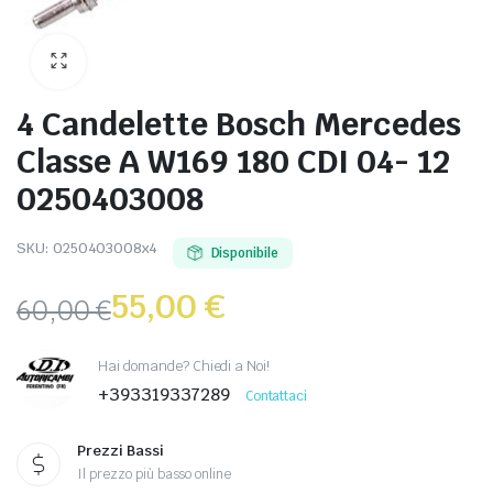
4 Candelette Bosch Mercedes
Classe A W169 180 CDI 04- 12
0250403008
SKU:
0250403008x4
Disponibile
55,00
€
60,00
€
Hai domande? Chiedi a Noi!
+393319337289
Contattaci
Prezzi Bassi
Il prezzo più basso online