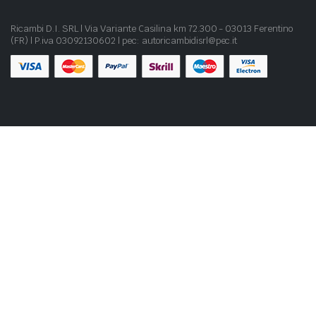
Ricambi D.I. SRL | Via Variante Casilina km 72.300 - 03013 Ferentino
(FR) | P.iva 03092130602 | pec: autoricambidisrl@pec.it