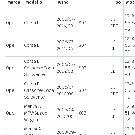
Marca
Modello
Anno
Tipo
Mot
1248
2006/07-
1.3
Opel
Corsa D
S07
55 K
2014/08
CDTi
PS
1248
2006/07-
1.3
Opel
Corsa D
S07
66 K
2011/06
CDTi
PS
Corsa D
1248
2006/07-
1.3
Opel
Cassone/Coda
S07
55 K
2014/08
CDTi
Spiovente
PS
Corsa D
1248
2006/07-
1.3
Opel
Cassone/Coda
S07
66 K
2010/06
CDTi
Spiovente
PS
Meriva A
1248
2005/04-
1.3
Opel
MPV/Space
X03
51 K
2010/05
CDTi
Wagon
PS
Meriva A
1248
2003/09-
1.3