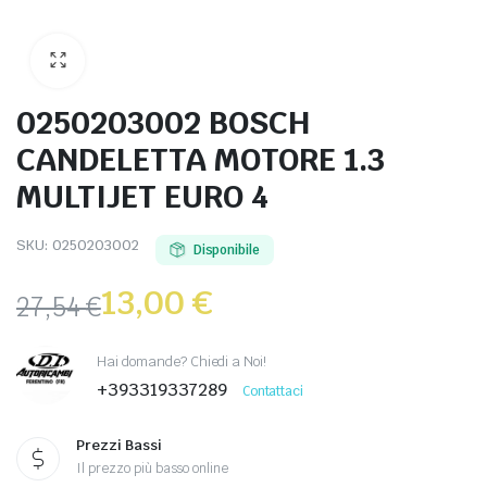
0250203002 BOSCH
CANDELETTA MOTORE 1.3
MULTIJET EURO 4
SKU:
0250203002
Disponibile
13,00
€
27,54
€
Hai domande? Chiedi a Noi!
+393319337289
Contattaci
Prezzi Bassi
Il prezzo più basso online