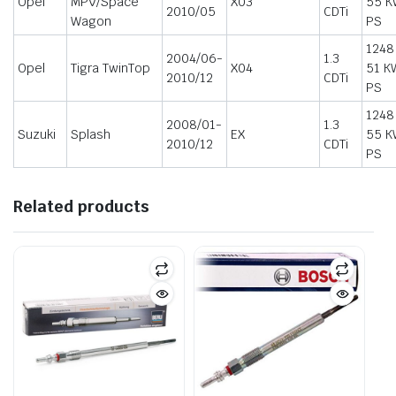
Opel
MPV/Space
X03
55 K
2010/05
CDTi
Wagon
PS
1248
2004/06-
1.3
Opel
Tigra TwinTop
X04
51 K
2010/12
CDTi
PS
1248
2008/01-
1.3
Suzuki
Splash
EX
55 K
2010/12
CDTi
PS
Related products