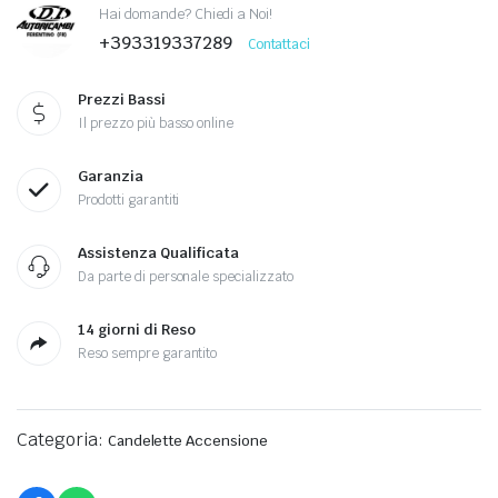
Hai domande? Chiedi a Noi!
+393319337289
Contattaci
Prezzi Bassi
Il prezzo più basso online
Garanzia
Prodotti garantiti
Assistenza Qualificata
Da parte di personale specializzato
14 giorni di Reso
Reso sempre garantito
Categoria:
Candelette Accensione