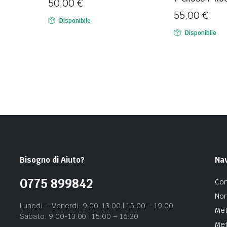
50,00
€
55,00
€
Disponibile
Disponibile
Bisogno di Aiuto?
Na
0775 899842
Con
Nor
Lunedì – Venerdì: 9:00-13:00 | 15:00 – 19:00
Met
Sabato: 9:00-13:00 | 15:00 – 16:30
Met