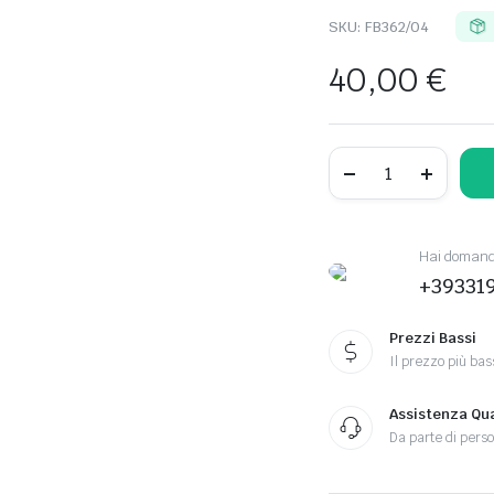
SKU:
FB362/04
40,00
€
Hai domande
+39331
Prezzi Bassi
Il prezzo più bas
Assistenza Qua
Da parte di perso