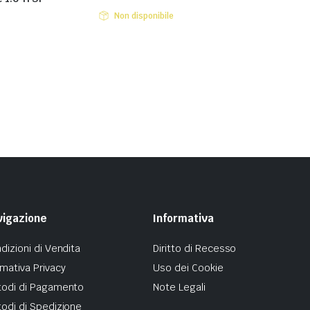
Non disponibile
vigazione
Informativa
dizioni di Vendita
Diritto di Recesso
mativa Privacy
Uso dei Cookie
odi di Pagamento
Note Legali
odi di Spedizione