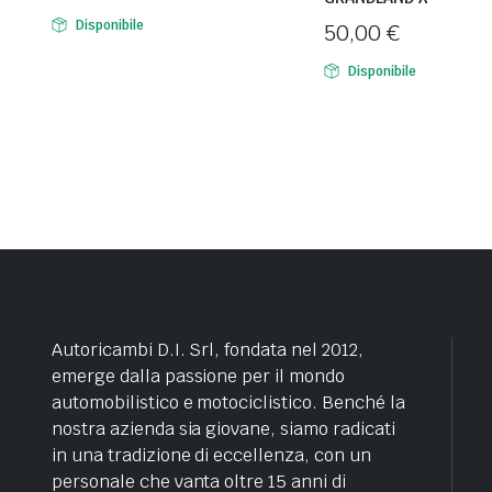
Disponibile
50,00
€
Disponibile
Autoricambi D.I. Srl, fondata nel 2012,
emerge dalla passione per il mondo
automobilistico e motociclistico. Benché la
nostra azienda sia giovane, siamo radicati
in una tradizione di eccellenza, con un
personale che vanta oltre 15 anni di