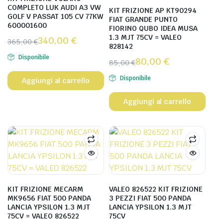
COMPLETO LUK AUDI A3 VW
KIT FRIZIONE AP KT90294
GOLF V PASSAT 105 CV 77KW
FIAT GRANDE PUNTO
600001600
FIORINO QUBO IDEA MUSA
1.3 MJT 75CV = VALEO
340,00
€
365,00
€
828142
Disponibile
80,00
€
85,00
€
Disponibile
Aggiungi al carrello
Aggiungi al carrello
KIT FRIZIONE MECARM
VALEO 826522 KIT FRIZIONE
MK9656 FIAT 500 PANDA
3 PEZZI FIAT 500 PANDA
LANCIA YPSILON 1.3 MJT
LANCIA YPSILON 1.3 MJT
75CV = VALEO 826522
75CV