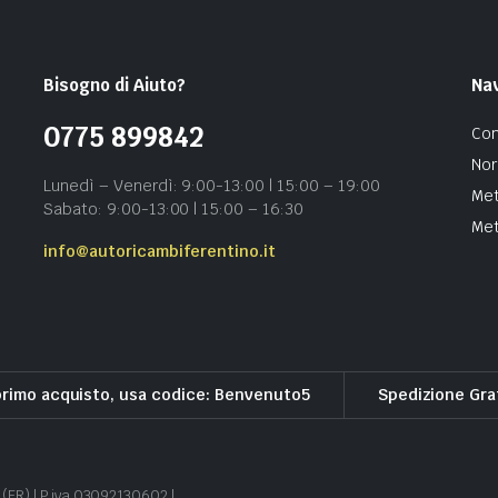
Bisogno di Aiuto?
Na
0775 899842
Con
Nor
Lunedì – Venerdì: 9:00-13:00 | 15:00 – 19:00
Met
Sabato: 9:00-13:00 | 15:00 – 16:30
Met
info@autoricambiferentino.it
primo acquisto, usa codice: Benvenuto5
Spedizione Gra
 (FR) | P.iva 03092130602 |