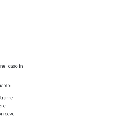
nel caso in
icolo:
strarre
ere
non deve