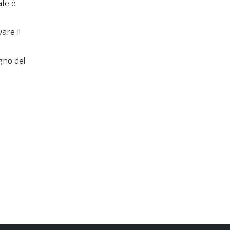
ale è
are il
gno del