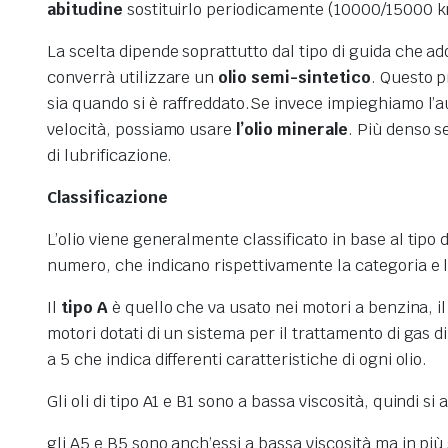
abitudine
sostituirlo periodicamente (10000/15000 
La scelta dipende soprattutto dal tipo di guida che ad
converrà utilizzare un
olio semi-sintetico
. Questo p
sia quando si è raffreddato.Se invece impieghiamo l’
velocità, possiamo usare
l’olio minerale
. Più denso s
di lubrificazione.
Classificazione
L’olio viene generalmente classificato in base al tipo 
numero, che indicano rispettivamente la categoria e l
Il
tipo A
è quello che va usato nei motori a benzina, i
motori dotati di un sistema per il trattamento di gas
a 5 che indica differenti caratteristiche di ogni olio.
Gli oli di tipo A1 e B1 sono a bassa viscosità, quindi s
gli A5 e B5 sono anch’essi a bassa viscosità ma in più 