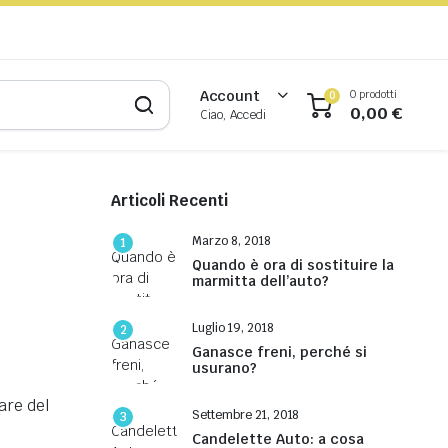
0 prodotti
Account
0
0,00
€
Ciao, Accedi
Articoli Recenti
Marzo 8, 2018
1
Quando è ora di sostituire la
marmitta dell’auto?
Luglio 19, 2018
2
Ganasce freni, perché si
usurano?
sare del
Settembre 21, 2018
3
Candelette Auto: a cosa