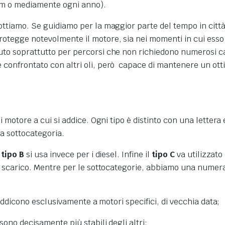
km o mediamente ogni anno).
ottiamo. Se guidiamo per la maggior parte del tempo in città
rotegge notevolmente il motore, sia nei momenti in cui esso
auto soprattutto per percorsi che non richiedono numerosi c
e confrontato con altri oli, però capace di mantenere un otti
di motore a cui si addice. Ogni tipo è distinto con una lettera
a sottocategoria.
l
tipo B
si usa invece per i diesel. Infine il
tipo C
va utilizzato 
 di scarico. Mentre per le sottocategorie, abbiamo una numer
i addicono esclusivamente a motori specifici, di vecchia data;
sono decisamente più stabili degli altri;