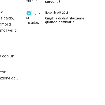
servono?
 ci
Novembre 5, 2018
4
 è caldo,
Cinghia di distribuzione:
quando cambiarla
ambi di
mo livello
 e con un
con i
azione da 1