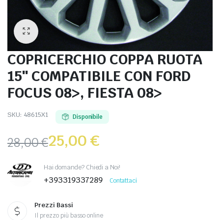
COPRICERCHIO COPPA RUOTA
15″ COMPATIBILE CON FORD
FOCUS 08>, FIESTA 08>
SKU:
48615X1
Disponibile
25,00
€
28,00
€
Hai domande? Chiedi a Noi!
+393319337289
Contattaci
Prezzi Bassi
Il prezzo più basso online