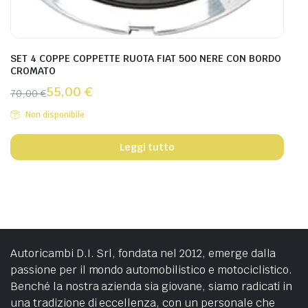
SET 4 COPPE COPPETTE RUOTA FIAT 500 NERE CON BORDO
CROMATO
55,00
€
70,00
€
Non disponibile
Leggi tutto
Autoricambi D.I. Srl, fondata nel 2012, emerge dalla
passione per il mondo automobilistico e motociclistico.
Benché la nostra azienda sia giovane, siamo radicati in
una tradizione di eccellenza, con un personale che