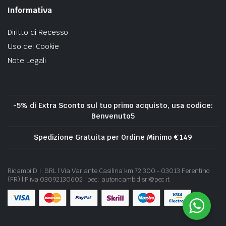
Informativa
Diritto di Recesso
Uso dei Cookie
Note Legali
-5% di Extra Sconto sul tuo primo acquisto, usa codice:
Benvenuto5
Spedizione Gratuita per Ordine Minimo € 149
Ricambi D.I. SRL | Via Variante Casilina km 72.300 - 03013 Ferentino
(FR) | P.iva 03092130602 | pec: autoricambidisrl@pec.it