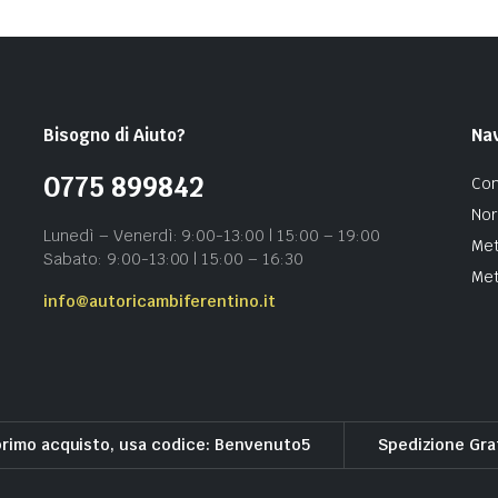
Bisogno di Aiuto?
Na
0775 899842
Con
Nor
Lunedì – Venerdì: 9:00-13:00 | 15:00 – 19:00
Met
Sabato: 9:00-13:00 | 15:00 – 16:30
Met
info@autoricambiferentino.it
primo acquisto, usa codice: Benvenuto5
Spedizione Gra