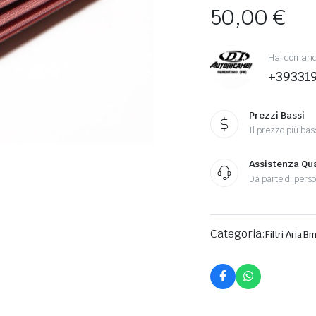
50,00
€
Hai domande
+39331
Prezzi Bassi
Il prezzo più bas
Assistenza Qua
Da parte di perso
Categoria:
Filtri Aria B