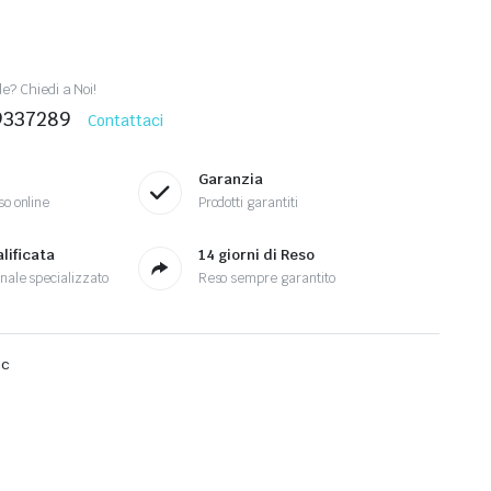
? Chiedi a Noi!
9337289
Contattaci
Garanzia
so online
Prodotti garantiti
lificata
14 giorni di Reso
nale specializzato
Reso sempre garantito
mc