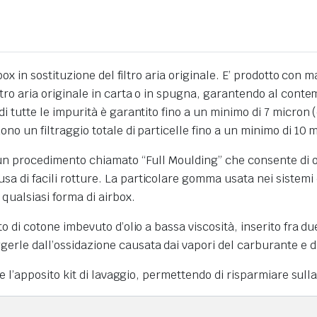
airbox in sostituzione del filtro aria originale. E’ prodotto 
iltro aria originale in carta o in spugna, garantendo al contem
di tutte le impurità è garantito fino a un minimo di 7 micron (
dono un filtraggio totale di particelle fino a un minimo di 10 
n un procedimento chiamato “Full Moulding” che consente di ot
usa di facili rotture. La particolare gomma usata nei sistemi
qualsiasi forma di airbox.
to di cotone imbevuto d’olio a bassa viscosità, inserito fra du
erle dall’ossidazione causata dai vapori del carburante e da
ite l’apposito kit di lavaggio, permettendo di risparmiare sulla