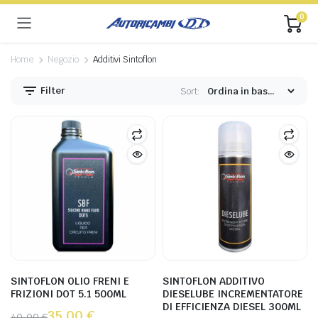
0
Home
Negozio
Additivi Sintoflon
Filter
Sort:
SINTOFLON OLIO FRENI E
SINTOFLON ADDITIVO
FRIZIONI DOT 5.1 500ML
DIESELUBE INCREMENTATORE
DI EFFICIENZA DIESEL 300ML
35,00
€
40,00
€