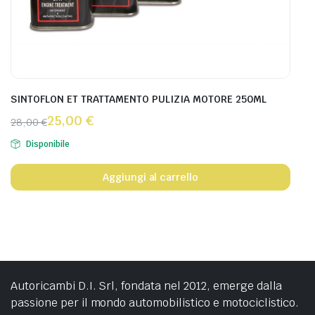
SINTOFLON ET TRATTAMENTO PULIZIA MOTORE 250ML
25,00
€
28,00
€
Disponibile
Aggiungi al carrello
Autoricambi D.I. Srl, fondata nel 2012, emerge dalla
passione per il mondo automobilistico e motociclistico.