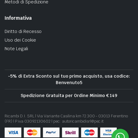
Metodi di Spedizione
Informativa
Diritto di Recesso
Uso dei Cookie
Note Legali
-5% di Extra Sconto sul tuo primo acquisto, usa codice:
Benvenuto5
Spedizione Gratuita per Ordine Minimo € 149
Ricambi D.I. SRL | Via Variante Casilina km 72.300 - 03013 Ferentino
(FR) | P.iva 03092130602 | pec: autoricambidisrl@pec.it